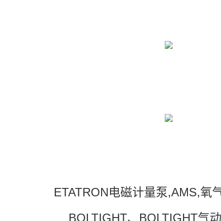
ETATRON电磁计量泵,AMS,
BOLTIGHT、BOLTIGHT